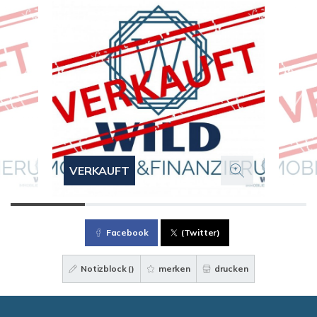
VERKAUFT
Facebook
(Twitter)
Notizblock (
)
merken
drucken