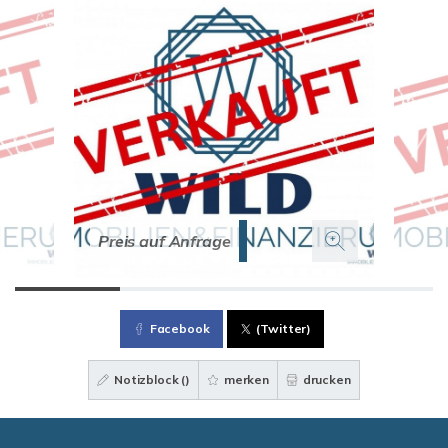
Preis auf Anfrage
Facebook
(Twitter)
Notizblock (
)
merken
drucken