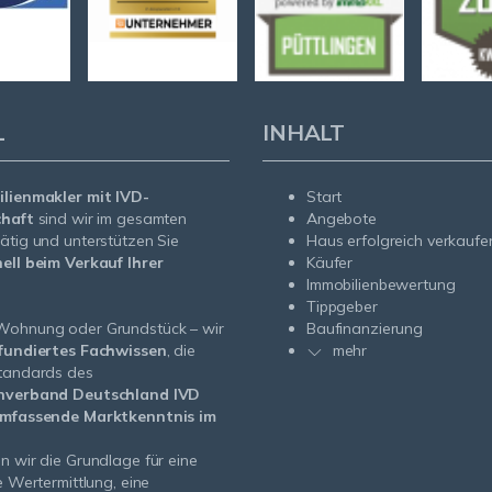
L
INHALT
lienmakler mit IVD-
Start
chaft
sind wir im gesamten
Angebote
ätig und unterstützen Sie
Haus erfolgreich verkaufe
ell beim Verkauf Ihrer
Käufer
Immobilienbewertung
Tippgeber
Wohnung oder Grundstück – wir
Baufinanzierung
fundiertes Fachwissen
, die
mehr
standards des
nverband Deutschland IVD
mfassende Marktkenntnis im
n wir die Grundlage für eine
e Wertermittlung, eine