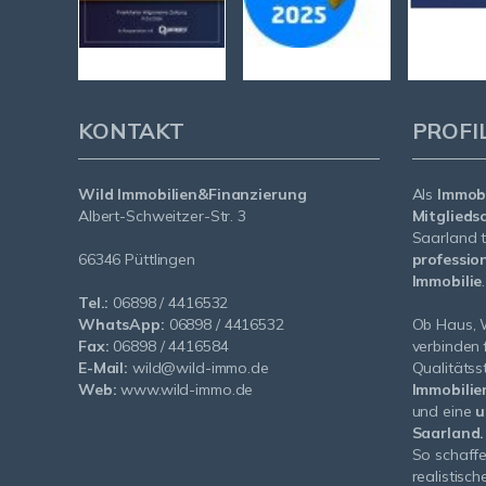
KONTAKT
PROFI
Wild Immobilien&Finanzierung
Als
Immobi
Albert-Schweitzer-Str. 3
Mitglieds
Saarland t
66346 Püttlingen
profession
Immobilie
.
Tel.:
06898 / 4416532
WhatsApp:
06898 / 4416532
Ob Haus, 
Fax:
06898 / 4416584
verbinden
E-Mail:
wild@wild-immo.de
Qualitäts
Web:
www.wild-immo.de
Immobilie
und eine
u
Saarland.
So schaffe
realistisch