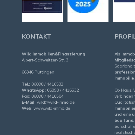
KONTAKT
PROFI
Wild Immobilien&Finanzierung
Als
Immobi
Albert-Schweitzer-Str. 3
Mitglieds
Saarland t
66346 Püttlingen
profession
Immobilie
.
Tel.:
06898 / 4416532
WhatsApp:
06898 / 4416532
Ob Haus, 
Fax:
06898 / 4416584
verbinden
E-Mail:
wild@wild-immo.de
Qualitäts
Web:
www.wild-immo.de
Immobilie
und eine
u
Saarland.
So schaffe
realistisch