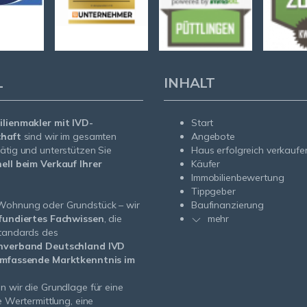
L
INHALT
lienmakler mit IVD-
Start
chaft
sind wir im gesamten
Angebote
ätig und unterstützen Sie
Haus erfolgreich verkaufe
ell beim Verkauf Ihrer
Käufer
Immobilienbewertung
Tippgeber
Wohnung oder Grundstück – wir
Baufinanzierung
fundiertes Fachwissen
, die
mehr
standards des
nverband Deutschland IVD
mfassende Marktkenntnis im
n wir die Grundlage für eine
e Wertermittlung, eine