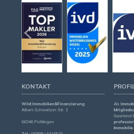
KONTAKT
PROFI
Wild Immobilien&Finanzierung
Als
Immobi
Albert-Schweitzer-Str. 3
Mitglieds
Saarland t
66346 Püttlingen
profession
Immobilie
.
Tel.:
06898 / 4416532