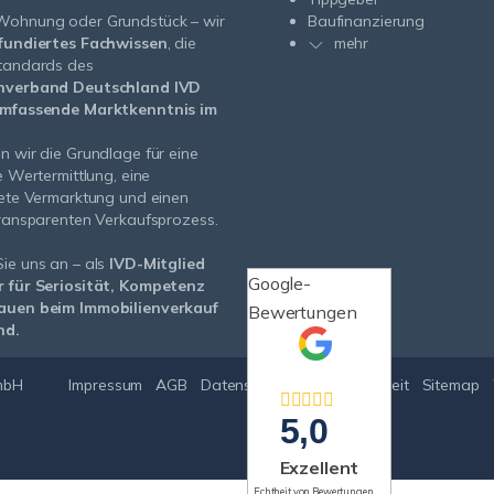
Wohnung oder Grundstück – wir
Baufinanzierung
fundiertes Fachwissen
, die
mehr
standards des
nverband Deutschland IVD
mfassende Marktkenntnis im
n wir die Grundlage für eine
e Wertermittlung, eine
tete Vermarktung und einen
transparenten Verkaufsprozess.
ie uns an – als
IVD-Mitglied
Google-
r für Seriosität, Kompetenz
auen beim Immobilienverkauf
Bewertungen
nd.
mbH
Impressum
AGB
Datenschutz
Barrierefreiheit
Sitemap
5,0
Exzellent
Echtheit von Bewertungen