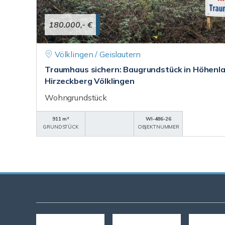
180.000,- €
Völklingen / Geislautern
Traumhaus sichern: Baugrundstück in Höhenl
Hirzeckberg Völklingen
Wohngrundstück
911 m²
WI-486-26
GRUNDSTÜCK
OBJEKTNUMMER