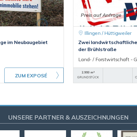
Preis auf Anfrage
Illingen / Hüttigweiler
age im Neubaugebiet
Zwei landwirtschaftliche 
der Brühlstraße
Land- / Forstwirtschaft - G
2.993 m²
ZUM EXPOSÉ
GRUNDSTÜCK
O
UNSERE PARTNER & AUSZEICHNUNGEN