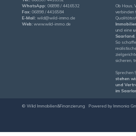
WhatsApp:
06898 / 4416532
Ob Haus, 
Fax:
06898 / 4416584
verbinden
E-Mail:
wild@wild-immo.de
Qualitäts
Web:
www.wild-immo.de
Immobilie
und eine
u
Saarland.
So schaffe
realistisch
zielgerich
sicheren, 
Sprechen S
stehen wi
und Vertr
im Saarla
© Wild Immobilien&Finanzierung
Powered by Immonia G