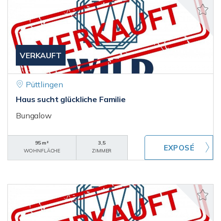
VERKAUFT
Püttlingen
Haus sucht glückliche Familie
Bungalow
95 m²
3,5
WOHNFLÄCHE
ZIMMER