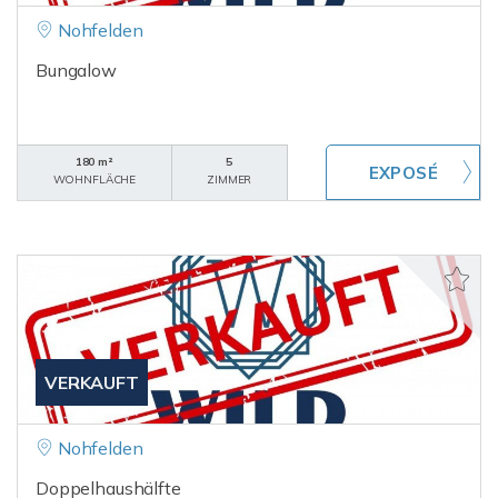
Nohfelden
Bungalow
180 m²
5
WOHNFLÄCHE
ZIMMER
VERKAUFT
Nohfelden
Doppelhaushälfte