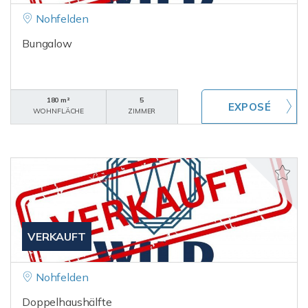
Nohfelden
Bungalow
180 m²
5
WOHNFLÄCHE
ZIMMER
VERKAUFT
Nohfelden
Doppelhaushälfte