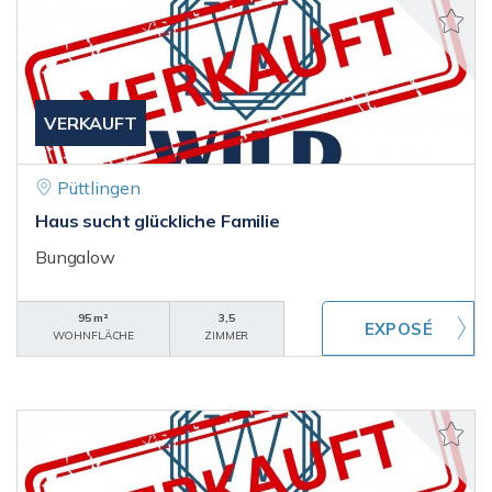
VERKAUFT
Püttlingen
Haus sucht glückliche Familie
Bungalow
95 m²
3,5
WOHNFLÄCHE
ZIMMER