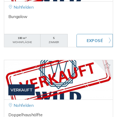
Nohfelden
Bungalow
180 m²
5
WOHNFLÄCHE
ZIMMER
VERKAUFT
Nohfelden
Doppelhaushälfte