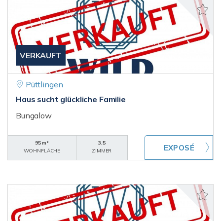
VERKAUFT
Püttlingen
Haus sucht glückliche Familie
Bungalow
95 m²
3,5
WOHNFLÄCHE
ZIMMER