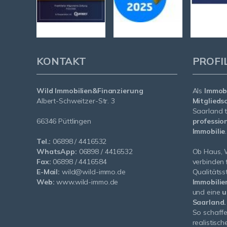
KONTAKT
PROFI
Wild Immobilien&Finanzierung
Als
Immobi
Albert-Schweitzer-Str. 3
Mitglieds
Saarland t
66346 Püttlingen
profession
Immobilie
.
Tel.:
06898 / 4416532
WhatsApp:
06898 / 4416532
Ob Haus, 
Fax:
06898 / 4416584
verbinden
E-Mail:
wild@wild-immo.de
Qualitäts
Web:
www.wild-immo.de
Immobilie
und eine
u
Saarland.
So schaffe
realistisch