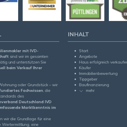
L
INHALT
lienmakler mit IVD-
Start
chaft
sind wir im gesamten
Angebote
ätig und unterstützen Sie
Haus erfolgreich verkaufe
ell beim Verkauf Ihrer
Käufer
Immobilienbewertung
Tippgeber
Wohnung oder Grundstück – wir
Baufinanzierung
fundiertes Fachwissen
, die
mehr
standards des
nverband Deutschland IVD
mfassende Marktkenntnis im
n wir die Grundlage für eine
e Wertermittlung, eine