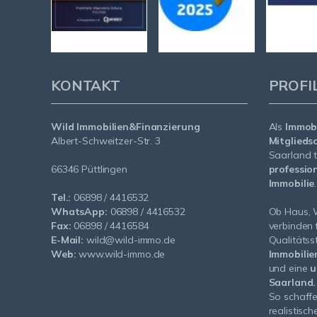
KONTAKT
PROFI
Wild Immobilien&Finanzierung
Als
Immobi
Albert-Schweitzer-Str. 3
Mitglieds
Saarland t
66346 Püttlingen
profession
Immobilie
.
Tel.:
06898 / 4416532
WhatsApp:
06898 / 4416532
Ob Haus, 
Fax:
06898 / 4416584
verbinden
E-Mail:
wild@wild-immo.de
Qualitäts
Web:
www.wild-immo.de
Immobilie
und eine
u
Saarland.
So schaffe
realistisch