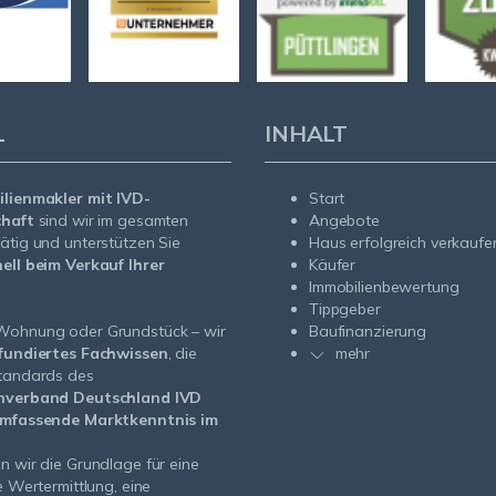
L
INHALT
lienmakler mit IVD-
Start
chaft
sind wir im gesamten
Angebote
ätig und unterstützen Sie
Haus erfolgreich verkaufe
ell beim Verkauf Ihrer
Käufer
Immobilienbewertung
Tippgeber
Wohnung oder Grundstück – wir
Baufinanzierung
fundiertes Fachwissen
, die
mehr
standards des
nverband Deutschland IVD
mfassende Marktkenntnis im
n wir die Grundlage für eine
e Wertermittlung, eine