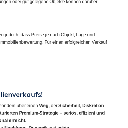
nungen oder gut gelegene Objekte können darüber
en jedoch, dass Preise je nach Objekt, Lage und
Immobilienbewertung. Für einen erfolgreichen Verkauf
lienverkaufs!
 sondern über einen
Weg
, der
Sicherheit, Diskretion
turierten
Premium-Strategie
–
seriös, effizient und
nal erreicht.
en
Nachfrage
,
Dynamik
und
echte