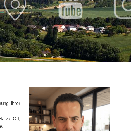
rung Ihrer
t vor Ort,
e.