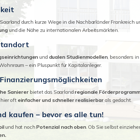
keit
Saarland durch kurze Wege in die Nachbarländer Frankreich u
dung
und die Nähe zu internationalen Arbeitsmärkten.
standort
gseinrichtungen
und
dualen Studienmodellen
, besonders in
h Wohnraum – ein Pluspunkt für Kapitalanleger.
Finanzierungsmöglichkeiten
he Sanierer
bietet das Saarland
regionale Förderprogram
hier oft
einfacher und schneller realisierbar
als gedacht.
nd kaufen – bevor es alle tun!
il
und hat noch
Potenzial nach oben
. Ob Sie selbst einziehe
en.