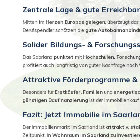
Zentrale Lage & gute Erreichbar
Mitten im
Herzen Europas gelegen,
überzeugt das 
Berufspendler schätzen die
gute Autobahnanbin
Solider Bildungs- & Forschungs
Das Saarland
punktet
mit
Hochschulen, Forschun
profitiert auch langfristig von guter Nachfrage nac
Attraktive Förderprogramme & 
Besonders für
Erstkäufer, Familien
und
energetisc
günstigen Baufinanzierung
ist der Immobilienkauf 
Fazit: Jetzt Immobilie im Saarla
Der Immobilienmarkt im Saarland ist
attraktiv, stab
Zeitpunkt, in
Wohnraum im Saarland zu investier