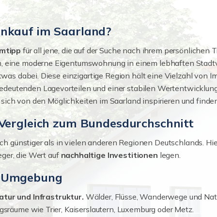
enkauf im Saarland?
mtipp
für all jene, die auf der Suche nach ihrem persönlichen
, eine moderne Eigentumswohnung in einem lebhaften Stadtvi
twas dabei. Diese einzigartige Region hält eine Vielzahl von Im
deutenden Lagevorteilen und einer stabilen Wertentwicklun
 sich von den Möglichkeiten im Saarland inspirieren und finde
 Vergleich zum Bundesdurchschnitt
tlich günstiger als in vielen anderen Regionen Deutschlands.
leger, die Wert auf
nachhaltige Investitionen
legen.
e Umgebung
tur und Infrastruktur.
Wälder, Flüsse, Wanderwege und Natur
gsräume wie Trier, Kaiserslautern, Luxemburg oder Metz.