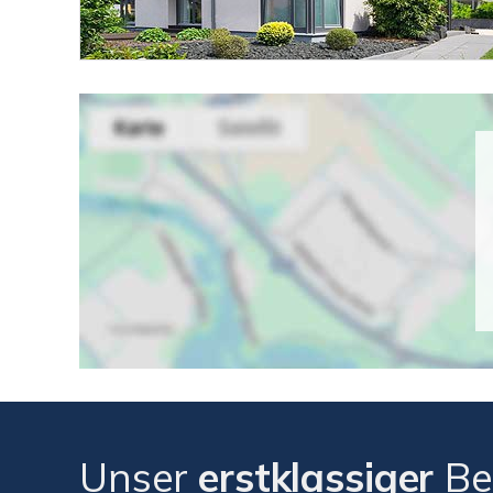
Unser
erstklassiger
Be