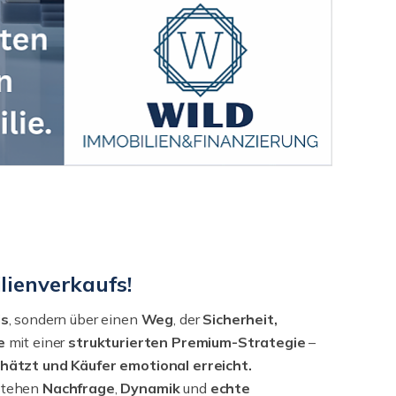
lienverkaufs!
is
, sondern über einen
Weg
, der
Sicherheit,
e
mit einer
strukturierten
Premium-Strategie
–
chätzt und Käufer emotional erreicht.
stehen
Nachfrage
,
Dynamik
und
echte