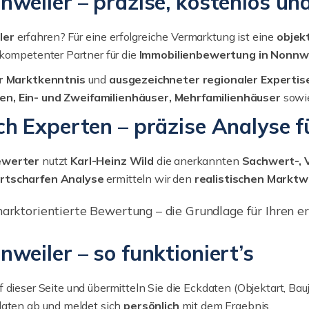
eiler – präzise, kostenlos und
ler
erfahren? Für eine erfolgreiche Vermarktung ist eine
objek
r kompetenter Partner für die
Immobilienbewertung in Nonnw
r Marktkenntnis
und
ausgezeichneter regionaler Expertis
, Ein- und Zweifamilienhäuser, Mehrfamilienhäuser
sowi
h Experten – präzise Analyse f
bewerter
nutzt
Karl-Heinz Wild
die anerkannten
Sachwert-, 
rtscharfen Analyse
ermitteln wir den
realistischen Marktw
arktorientierte Bewertung – die Grundlage für Ihren er
eiler – so funktioniert’s
f dieser Seite und übermitteln Sie die Eckdaten (Objektart, Ba
daten ab und meldet sich
persönlich
mit dem Ergebnis.