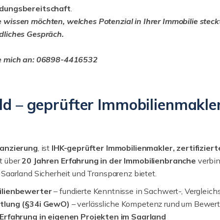
dungsbereitschaft
.
wissen möchten, welches Potenzial in Ihrer Immobilie steckt, 
dliches Gespräch.
e mich an: 06898-4416532
ild – geprüfter Immobilienmakle
nanzierung
, ist
IHK-geprüfter Immobilienmakler, zertifizier
it über
20 Jahren Erfahrung in der Immobilienbranche
verbin
Saarland Sicherheit und Transparenz bietet.
ilienbewerter
– fundierte Kenntnisse in Sachwert-, Vergleic
ttlung (§34i GewO)
– verlässliche Kompetenz rund um Bewert
Erfahrung in eigenen Projekten im Saarland