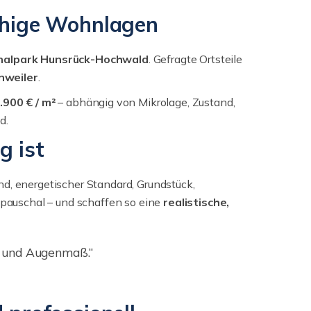
uhige Wohnlagen
nalpark Hunsrück-Hochwald
. Gefragte Ortsteile
nweiler
.
.900 € / m²
– abhängig von Mikrolage, Zustand,
d.
g ist
and, energetischer Standard, Grundstück,
 pauschal – und schaffen so eine
realistische,
g und Augenmaß.“