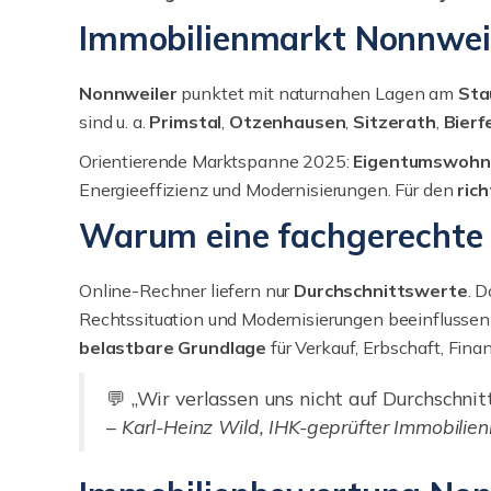
Immobilienmarkt Nonnweil
Nonnweiler
punktet mit naturnahen Lagen am
Sta
sind u. a.
Primstal
,
Otzenhausen
,
Sitzerath
,
Bierf
Orientierende Marktspanne 2025:
Eigentumswohn
Energieeffizienz und Modernisierungen. Für den
ric
Warum eine fachgerechte 
Online-Rechner liefern nur
Durchschnittswerte
. 
Rechtssituation und Modernisierungen beeinflusse
belastbare Grundlage
für Verkauf, Erbschaft, Fin
💬 „Wir verlassen uns nicht auf Durchschn
–
Karl-Heinz Wild, IHK-geprüfter Immobilie