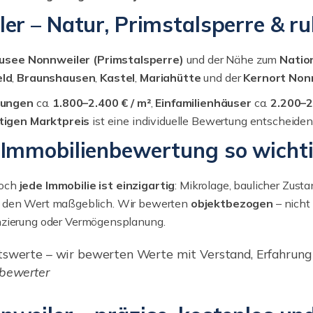
er – Natur, Primstalsperre & r
usee Nonnweiler (Primstalsperre)
und der Nähe zum
Natio
eld
,
Braunshausen
,
Kastel
,
Mariahütte
und der
Kernort Non
ungen
ca.
1.800–2.400 € / m²
,
Einfamilienhäuser
ca.
2.200–2
htigen Marktpreis
ist eine individuelle Bewertung entscheiden
Immobilienbewertung so wichti
Doch
jede Immobilie ist einzigartig
: Mikrolage, baulicher Zust
n den Wert maßgeblich. Wir bewerten
objektbezogen
– nicht
anzierung oder Vermögensplanung.
ittswerte – wir bewerten Werte mit Verstand, Erfahrun
nbewerter