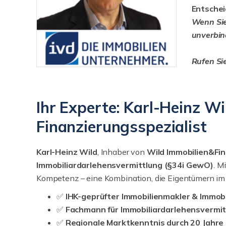
Entschei
Wenn Sie 
unverbin
Rufen Si
Ihr Experte: Karl-Heinz W
Finanzierungsspezialist
Karl-Heinz Wild
, Inhaber von
Wild Immobilien&Fi
Immobiliar­darlehensvermittlung (§34i GewO)
. M
Kompetenz – eine Kombination, die Eigentümern im 
✅
IHK-geprüfter Immobilienmakler & Immob
✅
Fachmann für Immobiliar­darlehensvermi
✅
Regionale Marktkenntnis durch 20 Jahre 