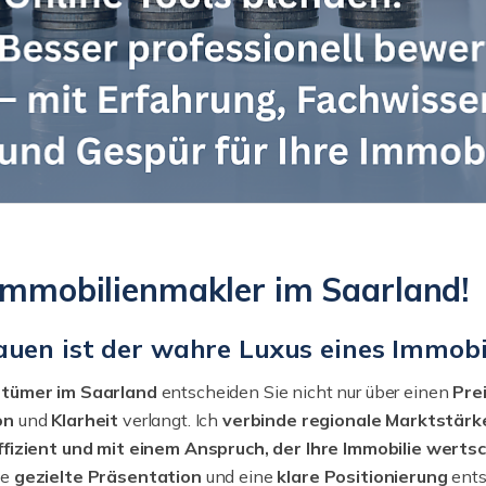
-Immobilienmakler im Saarland!
auen ist der wahre Luxus eines Immobi
ntümer im Saarland
entscheiden Sie nicht nur über einen
Pre
on
und
Klarheit
verlangt. Ich
verbinde regionale Marktstärk
effizient und mit einem Anspruch, der Ihre Immobilie werts
ne
gezielte Präsentation
und eine
klare Positionierung
ent