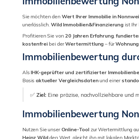
Immobilienbewertung Nonnw
Sie möchten den
Wert Ihrer Immobilie in Nonnwei
unerlässlich.
Wild Immobilien&Finanzierung
ist Ih
Profitieren Sie von
20 Jahren Erfahrung
,
fundierte
kostenfrei
bei der
Wertermittlung
– für
Wohnungen
Immobilienbewertung durc
Als
IHK-geprüfter und zertifizierter Immobilien
Basis
aktueller Vergleichsdaten
und einer
stando
✅
Ziel:
Eine präzise, nachvollziehbare und m
Immobilienbewertung Nonnw
Nutzen Sie unser
Online-Tool
zur Wertermittlung au
Heinz Wild
den Wert, gleicht ihn mit lokalen Markt