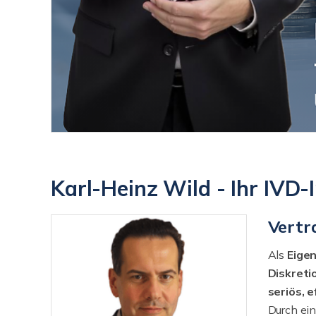
Karl-Heinz Wild - Ihr IVD
Vertr
Als
Eige
Diskreti
seriös, 
Durch ei