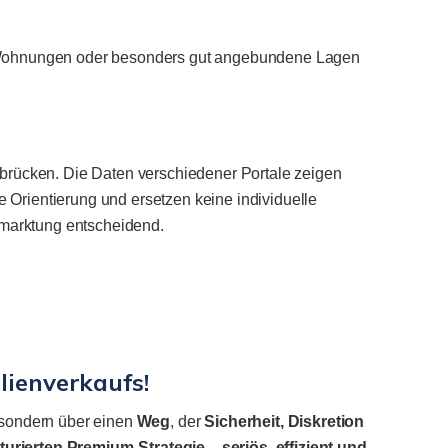
ne Wohnungen oder besonders gut angebundene Lagen
rbrücken. Die Daten verschiedener Portale zeigen
 Orientierung und ersetzen keine individuelle
ermarktung entscheidend.
lienverkaufs!
 sondern über einen
Weg
, der
Sicherheit, Diskretion
turierten
Premium-Strategie
–
seriös, effizient und