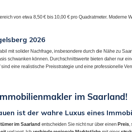
m Bereich von etwa 8,50 € bis 10,00 € pro Quadratmeter. Moder
gelsberg 2026
tabil mit solider Nachfrage, insbesondere durch die Nähe zu Saa
sis schwanken können. Durchschnittswerte bieten daher nur eine
sind eine realistische Preisstrategie und eine professionelle V
-Immobilienmakler im Saarland!
auen ist der wahre Luxus eines Immobi
tümer im Saarland
entscheiden Sie nicht nur über einen
Preis
,
eit
verlangt. Ich
verbinde regionale Marktstärke
mit einer
struk