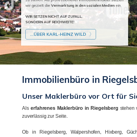
wir gezielt die
Vermarktung in den sozialen Medien
ein.
WIR SETZEN NICHT AUF ZUFALL,
SONDERN AUF REICHWEITE!
...ÜBER KARL-HEINZ WILD
Immobilienbüro in Riegels
Unser Maklerbüro vor Ort für Si
Als
erfahrenes Maklerbüro in Riegelsberg
stehen w
zuverlässig zur Seite.
Ob in Riegelsberg, Walpershofen, Hixberg, Güc