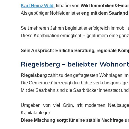
Karl-Heinz Wild
, Inhaber von
Wild Immobilien&Fina
Als gebürtiger Nohfelder ist er
eng mit dem Saarland
Seit mehreren Jahren begleitet er erfolgreich Immobi
Diese Kombination ermöglicht Eigentümern eine ganzh
Sein Anspruch: Ehrliche Beratung, regionale Komp
Riegelsberg – beliebter Wohnor
Riegelsberg
zählt zu den gefragtesten Wohnlagen i
Die Gemeinde überzeugt durch ihre verkehrsgünstige L
Mit der Saarbahn sind die Saarbrücker Innenstadt und
Umgeben von viel Grün, mit modernen Neubaugebi
Kapitalanleger.
Diese Mischung sorgt für eine stabile Nachfrage 