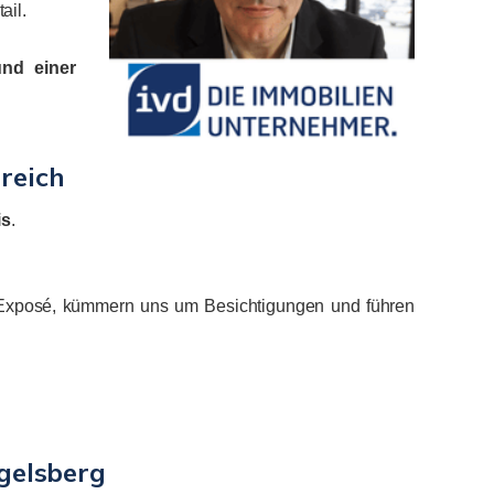
ail.
und einer
reich
is
.
s Exposé, kümmern uns um Besichtigungen und führen
egelsberg