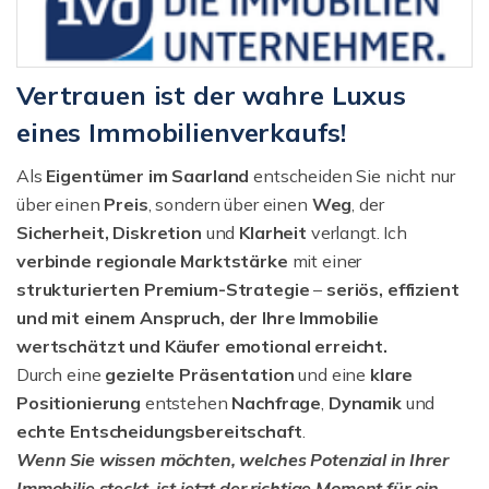
Vertrauen ist der wahre Luxus
eines Immobilienverkaufs!
Als
Eigentümer im Saarland
entscheiden Sie nicht nur
über einen
Preis
, sondern über einen
Weg
, der
Sicherheit, Diskretion
und
Klarheit
verlangt. Ich
verbinde regionale Marktstärke
mit einer
strukturierten
Premium-Strategie
–
seriös, effizient
und mit einem Anspruch, der Ihre Immobilie
wertschätzt und Käufer emotional erreicht.
Durch eine
gezielte Präsentation
und eine
klare
Positionierung
entstehen
Nachfrage
,
Dynamik
und
echte Entscheidungsbereitschaft
.
Wenn Sie wissen möchten, welches Potenzial in Ihrer
Immobilie steckt, ist jetzt der richtige Moment für ein