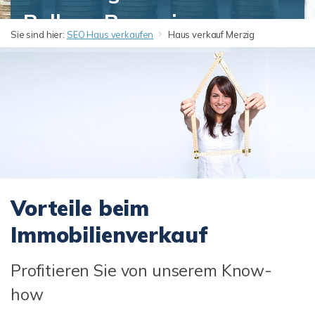
Ballern, Besseringen,
Sie sind hier:
SEO Haus verkaufen
Haus verkauf Merzig
Bietzen, Brotdorf,
Büdingen, Fitten,
Harlingen, Hilbringen,
Mechern, Menningen,
Merchingen, Merzig-
Vorteile beim
Kernstadt, Mondorf,
Immobilienverkauf
Schwemlingen, Silwingen,
Profitieren Sie von unserem Know-
Weiler, Wellingen?
how