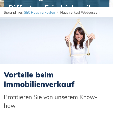
Differten, Friedrichweiler,
Sie sind hier:
SEO Haus verkaufen
Haus verkauf Wadgassen
Hostenbach,
Schaffhausen, Wadgassen
und Werbeln?
Vorteile beim
Immobilienverkauf
Profitieren Sie von unserem Know-
how