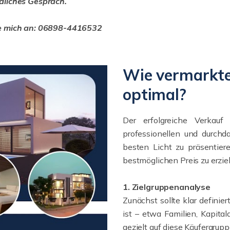
dliches Gespräch.
e mich an: 06898-4416532
Wie vermarkte
optimal?
Der erfolgreiche Verkau
professionellen und durchd
besten Licht zu präsentier
bestmöglichen Preis zu erzie
1. Zielgruppenanalyse
Zunächst sollte klar definie
ist – etwa Familien, Kapita
gezielt auf diese Käufergrup