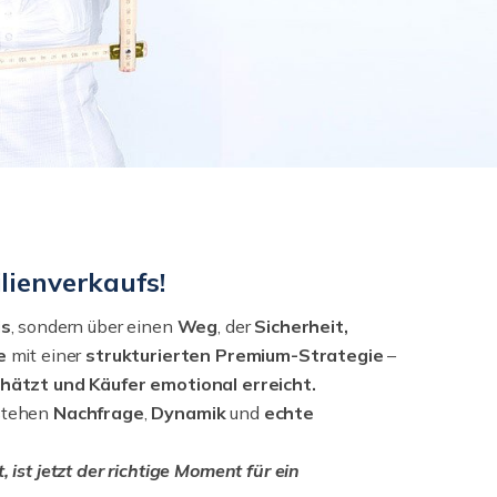
lienverkaufs!
is
, sondern über einen
Weg
, der
Sicherheit,
e
mit einer
strukturierten
Premium-Strategie
–
chätzt und Käufer emotional erreicht.
stehen
Nachfrage
,
Dynamik
und
echte
ist jetzt der richtige Moment für ein