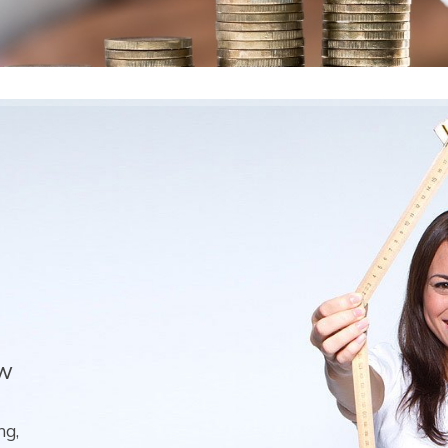
ow
ng,