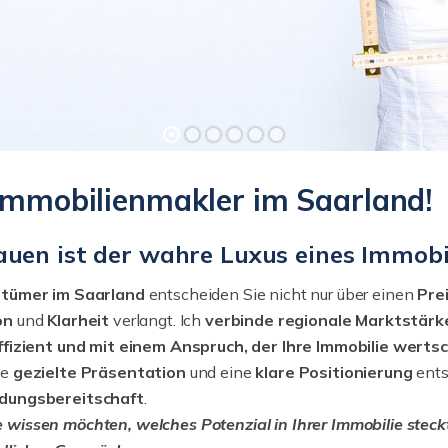
-Immobilienmakler im Saarland!
auen ist der wahre Luxus eines Immobi
ntümer im Saarland
entscheiden Sie nicht nur über einen
Pre
on
und
Klarheit
verlangt. Ich
verbinde regionale Marktstärk
effizient und mit einem Anspruch, der Ihre Immobilie werts
ne
gezielte Präsentation
und eine
klare Positionierung
ent
dungsbereitschaft
.
wissen möchten, welches Potenzial in Ihrer Immobilie steckt, 