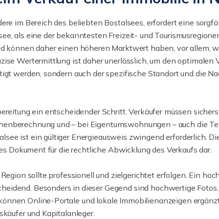
ere im Bereich des beliebten Bostalsees, erfordert eine sorgfä
ee, als eine der bekanntesten Freizeit- und Tourismusregionen
nd können daher einen höheren Marktwert haben, vor allem, we
ise Wertermittlung ist daher unerlässlich, um den optimalen Ve
tigt werden, sondern auch der spezifische Standort und die N
ereitung ein entscheidender Schritt. Verkäufer müssen sicherst
henberechnung und – bei Eigentumswohnungen – auch die Teil
e ist ein gültiger Energieausweis zwingend erforderlich. Dies
ges Dokument für die rechtliche Abwicklung des Verkaufs dar.
Region sollte professionell und zielgerichtet erfolgen. Ein ho
eidend. Besonders in dieser Gegend sind hochwertige Fotos, d
önnen Online-Portale und lokale Immobilienanzeigen ergänzt 
skäufer und Kapitalanleger.