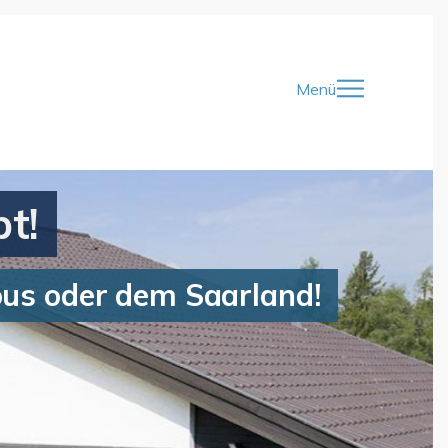
Menü
t!
Bous oder dem Saarland!