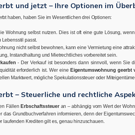
t und jetzt – Ihre Optionen im Überb
t haben, haben Sie im Wesentlichen drei Optionen:
die Wohnung selbst nutzen. Dies ist oft eine gute Lösung, w
 Lebensstil passt.
hnung nicht selbst bewohnen, kann eine Vermietung eine attrakt
ung, Instandhaltung und Mietrechtliches vorbereitet sein.
rkaufen
- Der Verkauf ist besonders dann sinnvoll, wenn Sie 
idität erforderlich ist. Wer eine
Eigentumswohnung geerbt 
llen Marktwert, mögliche Spekulationssteuer oder Miteigentümer
bt – Steuerliche und rechtliche Aspe
len Fällen
Erbschaftssteuer
an – abhängig vom Wert der Wohn
er das Grundbuchverfahren informieren, denn der Eigentumswech
laufenden Krediten gilt es, genau hinzuschauen.