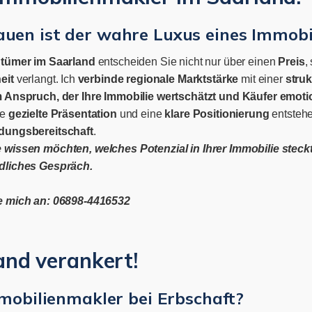
auen ist der wahre Luxus eines Immobi
tümer im Saarland
entscheiden Sie nicht nur über einen
Preis
,
eit
verlangt. Ich
verbinde regionale Marktstärke
mit einer
struk
 Anspruch, der Ihre Immobilie wertschätzt und Käufer emotio
ne
gezielte Präsentation
und eine
klare Positionierung
entsteh
dungsbereitschaft
.
wissen möchten, welches Potenzial in Ihrer Immobilie steckt, 
dliches Gespräch.
e mich an: 06898-4416532
land verankert!
mobilienmakler bei Erbschaft?