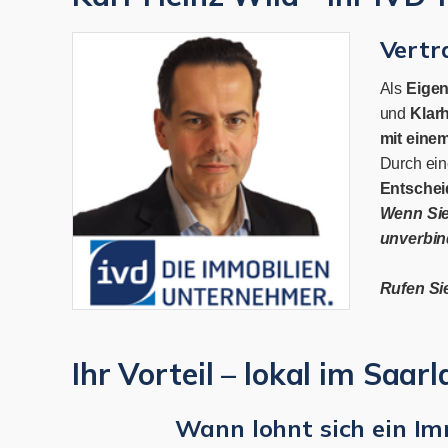
Vertr
Als
Eigen
und
Klarh
mit einem
Durch ei
Entschei
Wenn Sie 
unverbin
Rufen Si
Ihr Vorteil – lokal im Saar
Wann lohnt sich ein Im