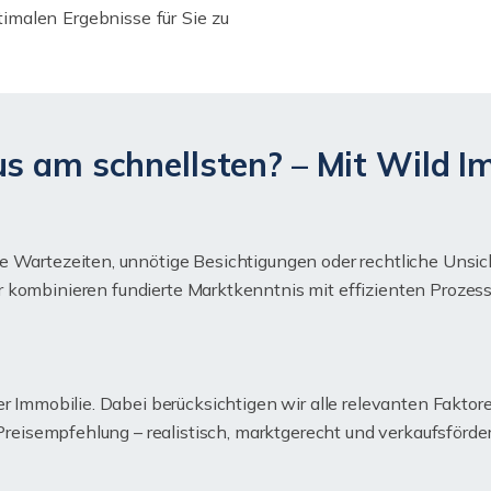
timalen Ergebnisse für Sie zu
s am schnellsten? – Mit Wild I
e Wartezeiten, unnötige Besichtigungen oder rechtliche Unsi
ir kombinieren fundierte Marktkenntnis mit effizienten Proze
er Immobilie. Dabei berücksichtigen wir alle relevanten Faktor
 Preisempfehlung – realistisch, marktgerecht und verkaufsförde