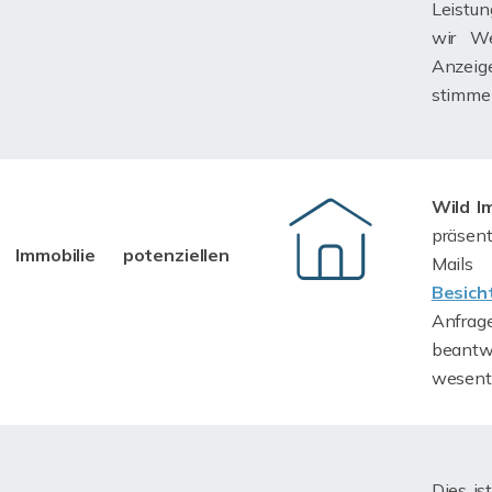
Leistun
wir We
Anzeige
stimme
Wild I
präsen
Immobilie potenziellen
Mails
Besich
Anfrage
beantw
wesent
Dies is