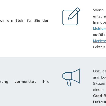
Wenn 
entsche
ir ermitteln für Sie den
Immo
Makler
ausfü
Marktw
Fakten 
Dazu ge
und La
ierung vermarktet Ihre
Skizzen
einem 
Grad-B
Luftau