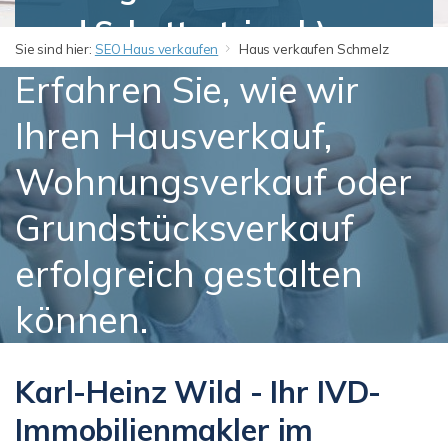
und Schattertriesch),
Sie sind hier:
SEO Haus verkaufen
Haus verkaufen Schmelz
Hüttersdorf (mit Buprich),
Erfahren Sie, wie wir
Limbach, Michelbach,
Ihren Hausverkauf,
Primsweiler und Dorf im
Wohnungsverkauf oder
Bohnental
Grundstücksverkauf
erfolgreich gestalten
können.
Karl-Heinz Wild - Ihr IVD-
Immobilienmakler im