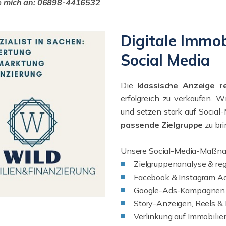
e mich an: 06898-4416532
Digitale Immo
Social Media
Die
klassische Anzeige r
erfolgreich zu verkaufen. W
und setzen stark auf Social-
passende Zielgruppe
zu bri
Unsere Social-Media-Maßn
Zielgruppenanalyse & re
Facebook & Instagram Ad
Google-Ads-Kampagnen fü
Story-Anzeigen, Reels &
Verlinkung auf Immobili