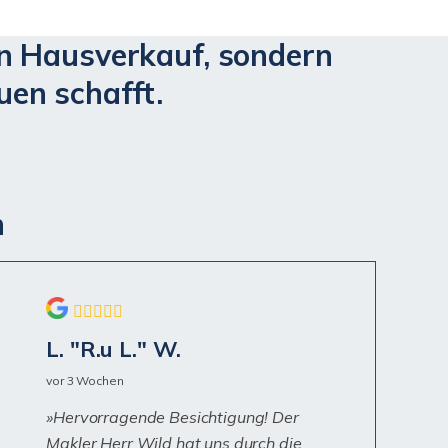
en Hausverkauf, sondern
uen schafft.
n
L. "R.u L." W.
vor 3 Wochen
Hervorragende Besichtigung! Der
Makler Herr Wild hat uns durch die