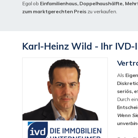
Egal ob
Einfamilienhaus, Doppelhaushälfte, Meh
zum marktgerechten Preis
zu verkaufen.
Karl-Heinz Wild - Ihr IVD
Vertr
Als
Eige
Diskreti
seriös, 
Durch ei
Entschei
Wenn Sie 
unverbin