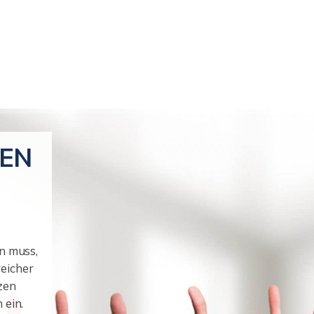
FEN
n muss,
eicher
zen
 ein.