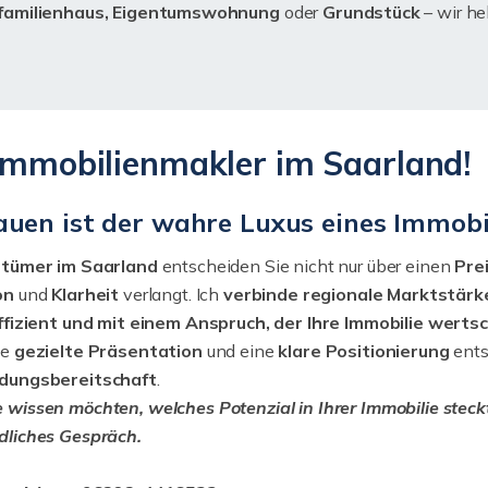
rfamilienhaus, Eigentumswohnung
oder
Grundstück
– wir he
-Immobilienmakler im Saarland!
auen ist der wahre Luxus eines Immobi
ntümer im Saarland
entscheiden Sie nicht nur über einen
Pre
on
und
Klarheit
verlangt. Ich
verbinde regionale Marktstärk
effizient und mit einem Anspruch, der Ihre Immobilie werts
ne
gezielte Präsentation
und eine
klare Positionierung
ent
dungsbereitschaft
.
wissen möchten, welches Potenzial in Ihrer Immobilie steckt, 
dliches Gespräch.