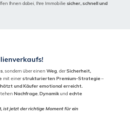
lfen Ihnen dabei, Ihre Immobilie
sicher, schnell und
lienverkaufs!
is
, sondern über einen
Weg
, der
Sicherheit,
e
mit einer
strukturierten
Premium-Strategie
–
chätzt und Käufer emotional erreicht.
stehen
Nachfrage
,
Dynamik
und
echte
ist jetzt der richtige Moment für ein