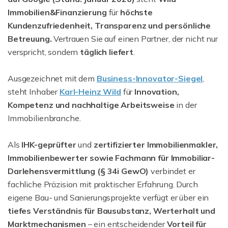
Immobilien&Finanzierung
für
höchste
Kundenzufriedenheit, Transparenz und persönliche
Betreuung.
Vertrauen Sie auf einen Partner, der nicht nur
verspricht, sondern
täglich liefert
.
Ausgezeichnet mit dem
Business-Innovator-Siegel
,
steht Inhaber
Karl-Heinz Wild
für
Innovation,
Kompetenz und nachhaltige
Arbeitsweise
in der
Immobilienbranche.
Als
IHK-geprüfter
und
zertifizierter Immobilienmakler,
Immobilienbewerter sowie Fachmann für Immobiliar-
Darlehensvermittlung (§ 34i GewO)
verbindet er
fachliche Präzision mit praktischer Erfahrung. Durch
eigene Bau- und Sanierungsprojekte verfügt er über ein
tiefes Verständnis für Bausubstanz, Werterhalt und
Marktmechanismen
– ein entscheidender
Vorteil für