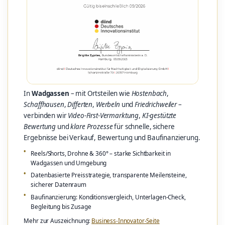
In
Wadgassen
– mit Ortsteilen wie
Hostenbach
,
Schaffhausen
,
Differten
,
Werbeln
und
Friedrichweiler
–
verbinden wir
Video-First-Vermarktung
,
KI-gestützte
Bewertung
und
klare Prozesse
für schnelle, sichere
Ergebnisse bei Verkauf, Bewertung und Baufinanzierung.
Reels/Shorts, Drohne & 360° – starke Sichtbarkeit in
Wadgassen und Umgebung
Datenbasierte Preisstrategie, transparente Meilensteine,
sicherer Datenraum
Baufinanzierung: Konditionsvergleich, Unterlagen-Check,
Begleitung bis Zusage
Mehr zur Auszeichnung:
Business-Innovator-Seite