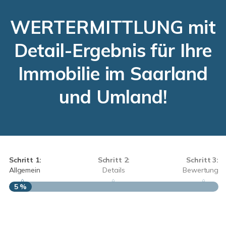
WERTERMITTLUNG mit
Detail-Ergebnis für Ihre
Immobilie im Saarland
und Umland!
Schritt 1:
Schritt 2:
Schritt 3:
Allgemein
Details
Bewertung
5 %
S