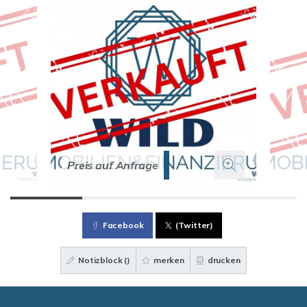
Preis auf Anfrage
Facebook
(Twitter)
Notizblock (
)
merken
drucken